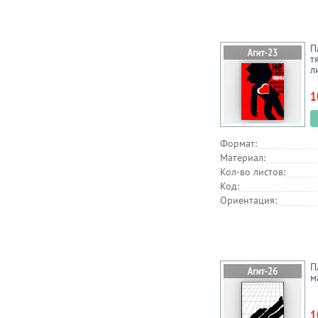
П
т
л
1
Формат:
Материал:
Кол-во листов:
Код:
Ориентация:
П
м
1