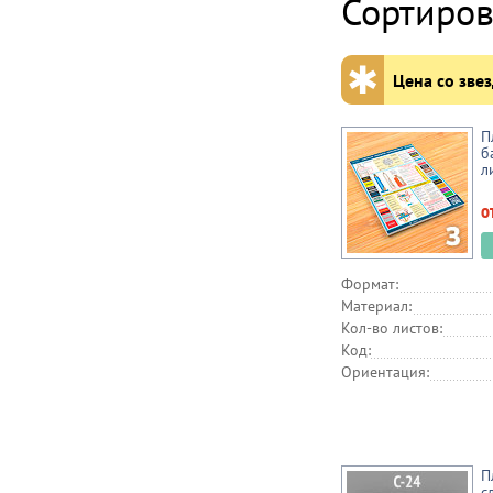
Сортиров
✱
Цена со звез
П
б
л
о
Формат:
Материал:
Кол-во листов:
Код:
Ориентация:
П
с