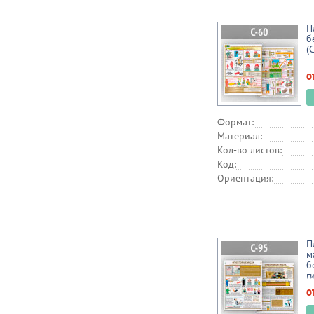
П
б
(
о
Формат:
Материал:
Кол-во листов:
Код:
Ориентация:
П
м
б
г
о