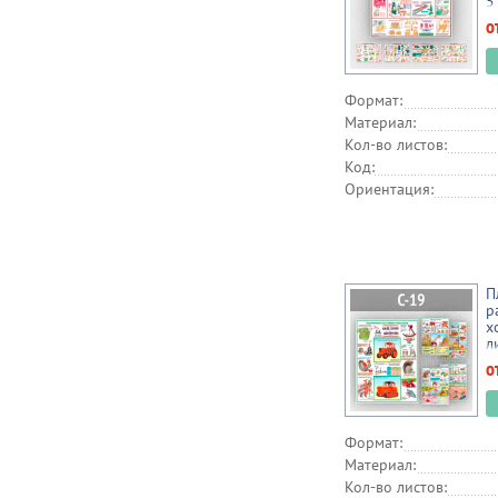
5
о
Формат:
Материал:
Кол-во листов:
Код:
Ориентация:
П
р
х
л
о
Формат:
Материал:
Кол-во листов: