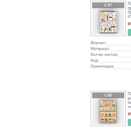
П
п
П
(
о
Формат:
Материал:
Кол-во листов:
Код:
Ориентация:
П
р
п
л
о