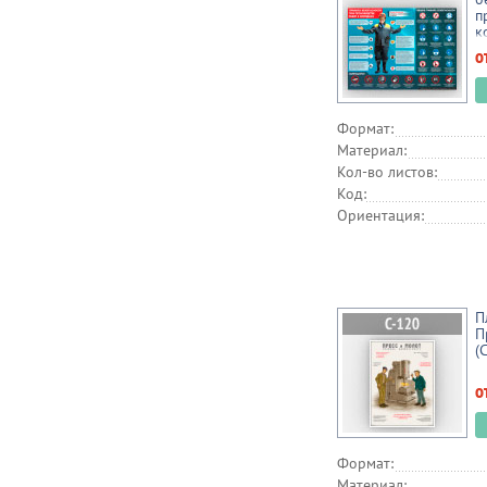
п
к
(
о
Формат:
Материал:
Кол-во листов:
Код:
Ориентация:
П
П
(
о
Формат:
Материал: