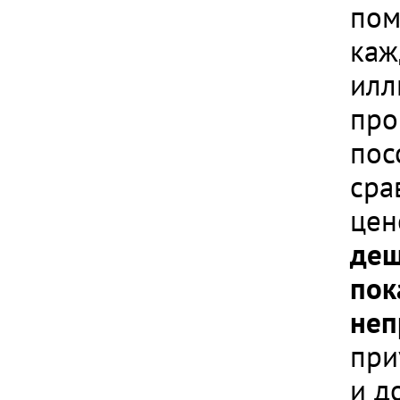
пом
каж
илл
про
пос
сра
цен
деш
пок
неп
при
и д