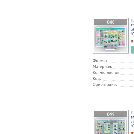
П
т
о
(
о
Формат:
Материал:
Кол-во листов:
Код:
Ориентация:
П
э
с
(
о