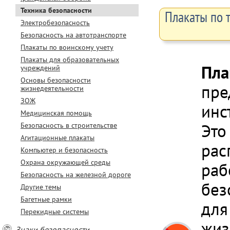
Техника безопасности
Плакаты по 
Электробезопасность
Безопасность на автотранспорте
Плакаты по воинскому учету
Плакаты для образовательных
Пла
учреждений
Основы безопасности
пре
жизнедеятельности
ЗОЖ
инс
Медицинская помощь
Это
Безопасность в строительстве
Агитационные плакаты
рас
Компьютер и безопасность
Охрана окружающей среды
раб
Безопасность на железной дороге
без
Другие темы
Багетные рамки
для
Перекидные системы
жиз
Знаки безопасности