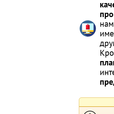
кач
про
нам
име
дру
Кро
пла
инт
пре