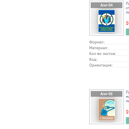
П
с
л
1
Формат:
Материал:
Кол-во листов:
Код:
Ориентация:
П
м
л
1