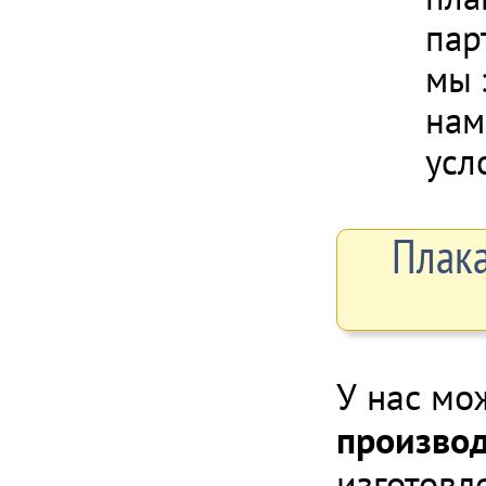
пар
мы 
нам
усл
Плака
У нас мо
производ
изготовл