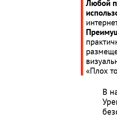
Любой п
использо
интерне
Преимущ
практичн
размеще
визуальн
«Плох то
В н
Уре
без