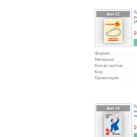
П
р
(
1
Формат:
Материал:
Кол-во листов:
Код:
Ориентация:
П
и
л
1