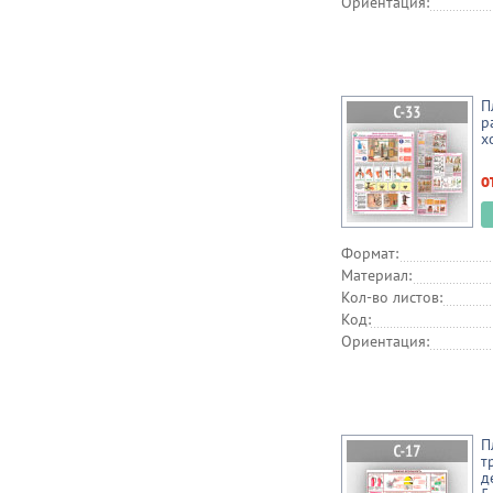
Ориентация:
П
р
х
о
Формат:
Материал:
Кол-во листов:
Код:
Ориентация:
П
т
д