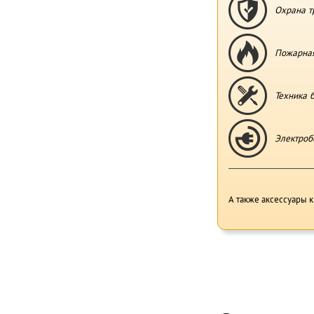
Охрана т
Пожарная
Техника 
Электроб
А также аксессуары к