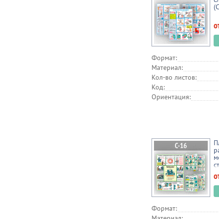
(
о
Формат:
Материал:
Кол-во листов:
Код:
Ориентация:
П
р
м
с
о
Формат:
Материал: