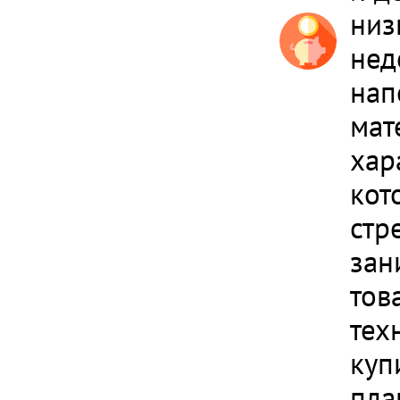
низ
нед
нап
мат
хар
кот
стр
зан
тов
тех
куп
пла