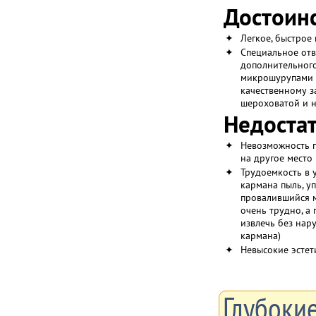
Достоинс
✦
Легкое, быстрое
✦
Специальное отв
дополнительног
микрошурупами 
качественному з
шероховатой и 
Недостат
✦
Невозможность 
на другое место
✦
Трудоемкость в 
кармана пыль, у
провалившийся м
очень трудно, а
извлечь без нар
кармана)
✦
Невысокие эстет
Глубокие