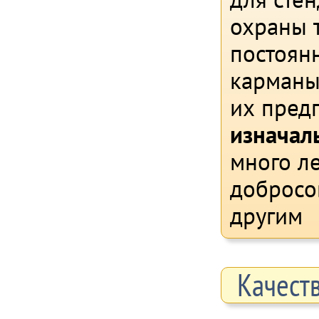
охраны 
постоянн
карманы
их пред
изначал
много л
добросо
другим
Качест