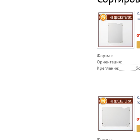
К
в
о
Формат:
Ориентация:
Крепление:
бо
К
г
о
Формат: