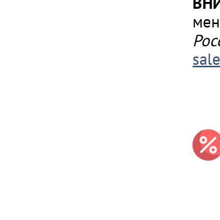
ВН
мен
Рос
sal