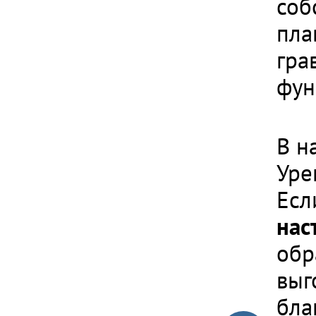
соб
пла
гра
фун
В н
Уре
Есл
нас
обр
выг
бла