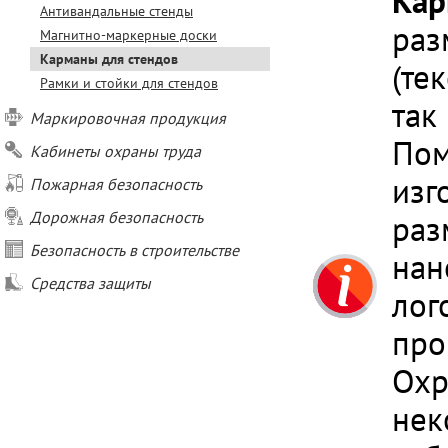
Кар
Антивандальные стенды
раз
Магнитно-маркерные доски
Карманы для стендов
(те
Рамки и стойки для стендов
так
Маркировочная продукция
Пом
Кабинеты охраны труда
изг
Пожарная безопасность
Дорожная безопасность
раз
Безопасность в строительстве
нан
Средства защиты
лог
про
Охр
нек