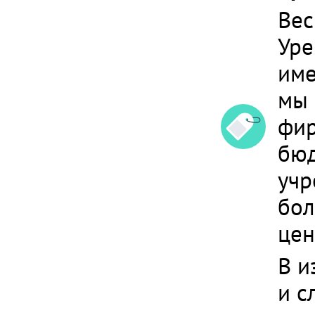
Вес
Уре
им
мы 
фир
бюд
учр
бол
цен
В и
и с