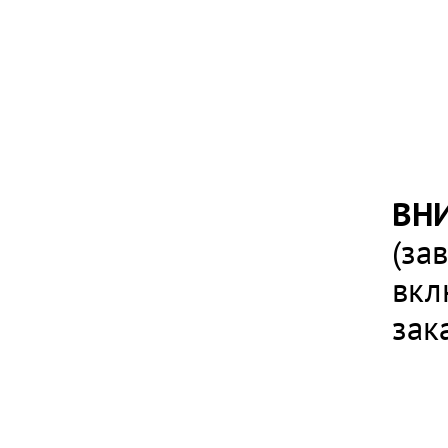
ВН
(за
вкл
зак