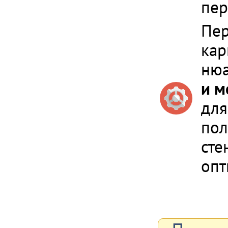
пер
Пер
кар
ню
и м
для
пол
сте
опт