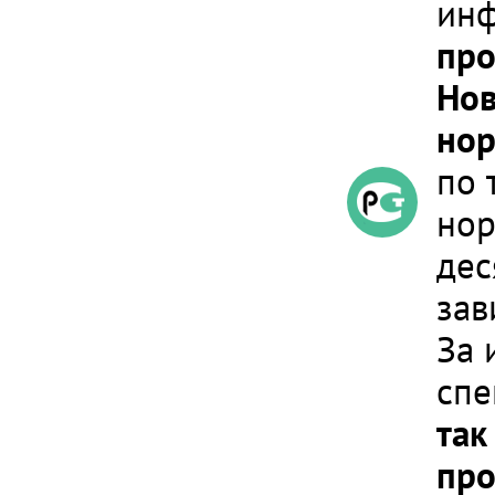
инф
про
Нов
нор
по 
нор
дес
зав
За 
спе
так
про