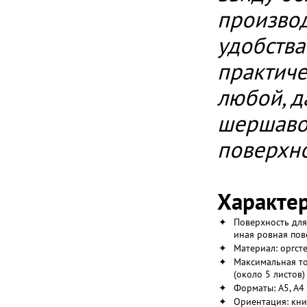
производ
удобства
практиче
любой, д
шершав
поверхн
Характер
✦
Поверхность для 
иная ровная пов
✦
Материал: оргст
✦
Максимальная то
(около 5 листов)
✦
Форматы: А5, А4
✦
Ориентация: кни