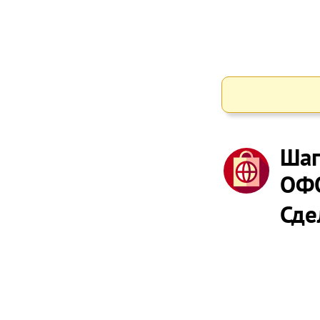
Шаг
ОФ
Сде