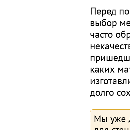
Перед по
выбор ме
часто об
некачест
пришедши
каких ма
изготавл
долго со
Мы уже 
для стен