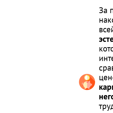
За 
нак
все
эст
кот
инт
сра
цен
кар
нег
тру