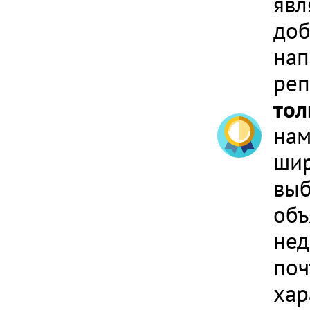
явл
доб
нап
реп
тол
нам
шир
выб
объ
нед
поч
хар