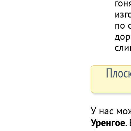
гон
изг
по 
дор
сли
Плоск
У нас мо
Уренгое
.