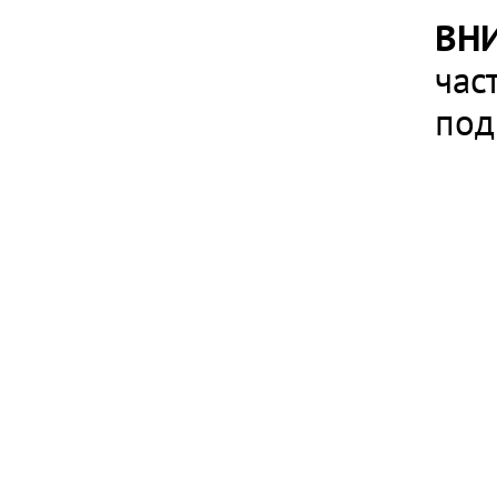
ВН
час
под