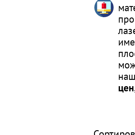
мат
про
лаз
име
пло
мож
наш
цен
Сортиров