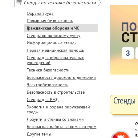
Стенды по технике безопасности
Охрана труда
Пожарная безопасность
Гражданская оборона и ЧС
Стенды по воинскому учету
Информационные стенды
Первая медицинская помощь
Стенды для образовательных
учреждений
Техника безопасности
Безопасность дорожного движения
Электробезопасность
Безопасность в строительстве
Стенды 
Стенды для РЖД
Экология и охрана окружающей
среды
Лозунги и стенды со знаками
С
Безопасная работа за компьютером
ч
Другие темы
в