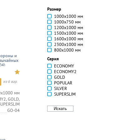
Размер
1000х1000 мм
1000х750 мм
1200х1000 мм
1500х1000 мм
1600х1000 мм
2300х1000 мм
800х1000 мм
бороны и
Серия
звычайных
04)
ECONOMY
ECONOMY2
GOLD
из 6 вар.
POPULAR
SILVER
0х1000 мм
SUPERSLIM
Y2, GOLD,
 SUPERSLIM
GO-04
жно