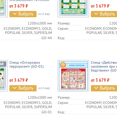
чрезвычайных ситуаций
(РСЧС)» (GO-44)
от 3 679 ₽
от 3 679 ₽
из 6 вар.
1200х1000 мм
Размер:
120
ECONOMY, ECONOMY2, GOLD,
Серия:
ECONOMY, ECONOM
POPULAR, SILVER, SUPERSLIM
POPULAR, SILVER,
GO-44
Код:
Стенд «Осторожно
Стенд «Действи
терроризм!» (GO-01)
населения при 
бедствиях» (GO
от 3 679 ₽
от 3 679 ₽
из 6 вар.
1200х1000 мм
Размер:
120
ECONOMY, ECONOMY2, GOLD,
Серия:
ECONOMY, ECONOM
POPULAR, SILVER, SUPERSLIM
POPULAR, SILVER,
GO-01
Код: