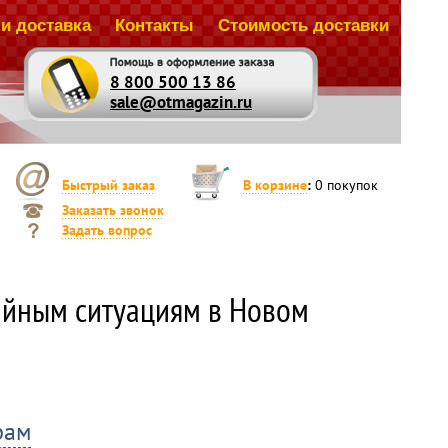
и доставка
Контакты
Стоимость доставки
8 800 500 13 86
sale@otmagazin.ru
Быстрый заказ
В корзине
:
0
покупок
Заказать звонок
Задать вопрос
айным ситуациям в Новом
идку 3%
идку 5%
идку 10%
пателя: скидка 15% или кофемолка Philips HD7762 в
 интернет-магазине.
рам