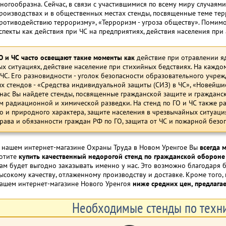
ногообразна. Сейчас, в связи с участившимися по всему миру случая
роизводствах и в общественных местах стенды, посвященные теме тер
ротиводействию терроризму», «Терроризм - угроза обществу». Помим
спекты как действия при ЧС на предприятиях, действия населения при 
О и ЧС часто освещают такие моменты как
действие при отравлении я
х ситуациях, действие население при стихийных бедствиях. На кажд
 ЧС. Его разновидности - уголок безопасности образовательного учреж
 стендов - «Средства индивидуальной защиты (СИЗ) в ЧС», «Новейш
 нас Вы найдете стенды, посвященные гражданской защите и граждан
м радиационной и химической разведки. На стенд по ГО и ЧС также р
о и природного характера, защите населения в чрезвычайных ситуаци
Права и обязанности граждан РФ по ГО, защита от ЧС и пожарной безо
 нашем интернет-магазине Охраны Труда в Новом Уренгое Вы
всегда 
отите
купить качественный недорогой стенд по гражданской обороне
ам будет выгодно заказывать именно у нас. Это возможно благодаря
ысокому качеству, отлаженному производству и доставке. Кроме того,
ашем интернет-магазине Нового Уренгоя
ниже средних цен, предлага
Необходимые стенды по техни