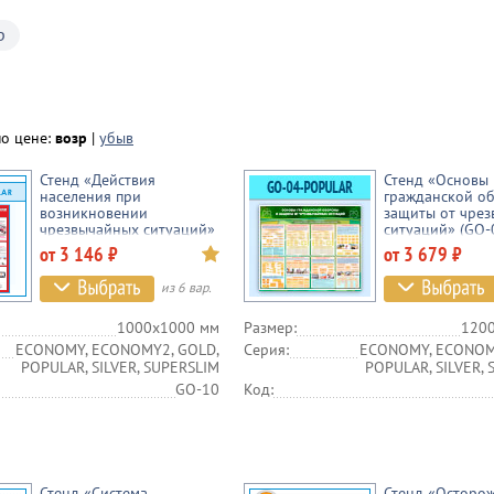
р
по цене:
возр
|
убыв
Стенд «Действия
Стенд «Основы
населения при
гражданской о
возникновении
защиты от чре
чрезвычайных ситуаций»
ситуаций» (GO-
(GO-10)
от 3 146 ₽
от 3 679 ₽
из 6 вар.
1000х1000 мм
Размер:
120
ECONOMY, ECONOMY2, GOLD,
Серия:
ECONOMY, ECONOM
POPULAR, SILVER, SUPERSLIM
POPULAR, SILVER,
GO-10
Код:
Стенд «Система
Стенд «Осторо