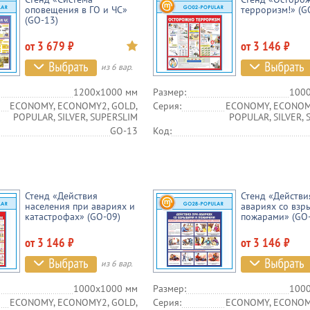
оповещения в ГО и ЧС»
терроризм!» (G
(GO-13)
от 3 679 ₽
от 3 146 ₽
из 6 вар.
1200х1000 мм
Размер:
100
ECONOMY, ECONOMY2, GOLD,
Серия:
ECONOMY, ECONOM
POPULAR, SILVER, SUPERSLIM
POPULAR, SILVER,
GO-13
Код:
Стенд «Действия
Стенд «Действи
населения при авариях и
авариях со взр
катастрофах» (GO-09)
пожарами» (GO
от 3 146 ₽
от 3 146 ₽
из 6 вар.
1000х1000 мм
Размер:
100
ECONOMY, ECONOMY2, GOLD,
Серия:
ECONOMY, ECONOM