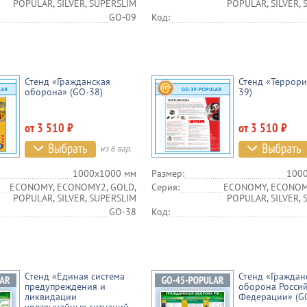
POPULAR, SILVER, SUPERSLIM
POPULAR, SILVER,
GO-09
Код:
Стенд «Гражданская
Стенд «Террори
оборона» (GO-38)
39)
от 3 510 ₽
от 3 510 ₽
из 6 вар.
1000х1000 мм
Размер:
100
ECONOMY, ECONOMY2, GOLD,
Серия:
ECONOMY, ECONOM
POPULAR, SILVER, SUPERSLIM
POPULAR, SILVER,
GO-38
Код:
Стенд «Единая система
Стенд «Граждан
предупреждения и
оборона Росси
ликвидации
Федерации» (G