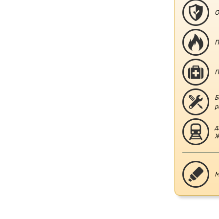
О
П
П
Б
р
д
Ж
М