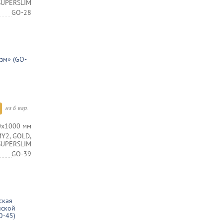
 SUPERSLIM
GO-28
зм» (GO-
из 6 вар.
0х1000 мм
Y2, GOLD,
 SUPERSLIM
GO-39
ская
йской
O-45)