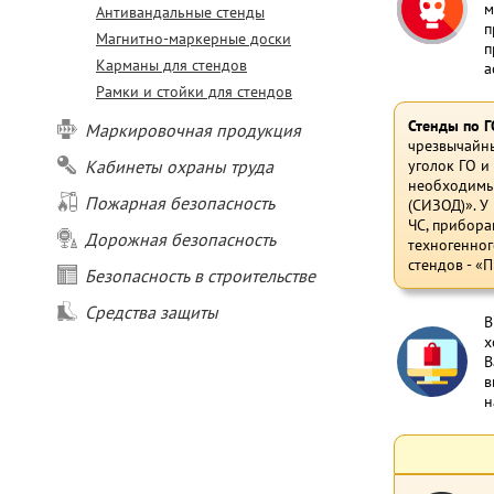
м
Антивандальные стенды
п
Магнитно-маркерные доски
п
Карманы для стендов
а
Рамки и стойки для стендов
Стенды по Г
Маркировочная продукция
чрезвычайны
Кабинеты охраны труда
уголок ГО и
необходимых
Пожарная безопасность
(СИЗОД)». У
ЧС, прибора
Дорожная безопасность
техногенног
стендов - «
Безопасность в строительстве
Средства защиты
В
х
В
в
н