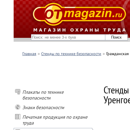
Главная
Стенды по технике безопасности
Гражданская
ПОКУПАЙ
Стенды
- при пок
Плакаты по технике
Уренго
- при пок
безопасности
- при пок
Знаки безопасности
- при зак
подарок
Печатная продукция по охране
труда
* Условия
Не сумми