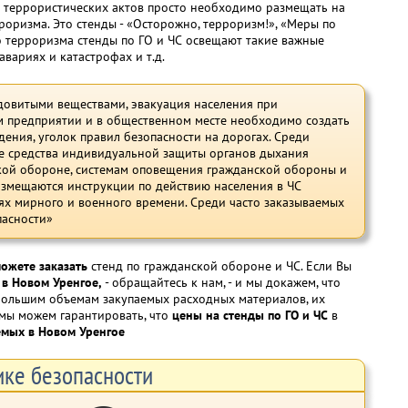
ми террористических актов просто необходимо размещать на
роризма. Это стенды - «Осторожно, терроризм!», «Меры по
о терроризма стенды по ГО и ЧС освещают такие важные
авариях и катастрофах и т.д.
довитыми веществами, эвакуация населения при
ом предприятии и в общественном месте необходимо создать
дения, уголок правил безопасности на дорогах. Среди
ие средства индивидуальной защиты органов дыхания
ской обороне, системам оповещения гражданской обороны и
азмещаются инструкции по действию населения в ЧС
ях мирного и военного времени. Среди часто заказываемых
пасности»
можете заказать
стенд по гражданской обороне и ЧС. Если Вы
 в Новом Уренгое,
- обращайтесь к нам, - и мы докажем, что
 большим объемам закупаемых расходных материалов, их
 мы можем гарантировать, что
цены на стенды по ГО и ЧС
в
емых в Новом Уренгое
ке безопасности