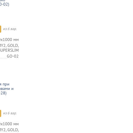
O-02)
из 6 вар.
0х1000 мм
Y2, GOLD,
 SUPERSLIM
GO-02
я при
ывами и
-28)
из 6 вар.
0х1000 мм
Y2, GOLD,