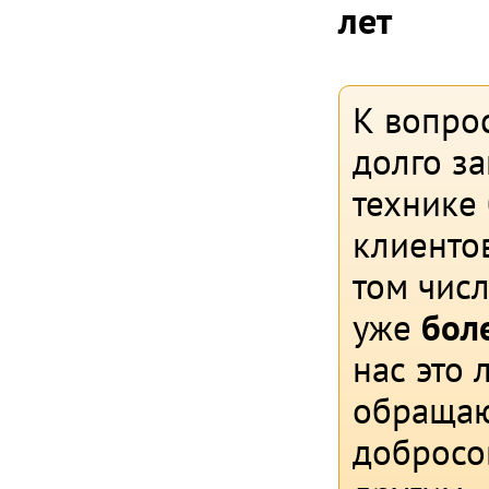
лет
К вопрос
долго з
технике
клиентов
том чис
уже
боле
нас это 
обращаю
добросо