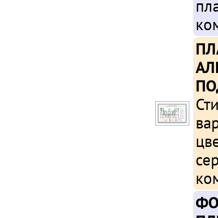
пла
ко
ПЛ
АЛ
ПО
Ст
вар
цве
се
ко
ФО