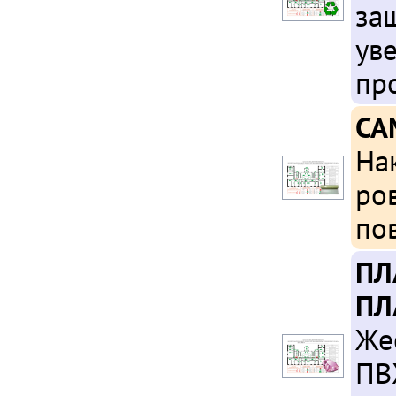
за
ув
пр
СА
На
ро
по
ПЛ
ПЛ
Же
ПВ