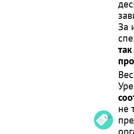
дес
зав
За 
спе
так
про
Вес
Уре
соо
не 
пре
орг