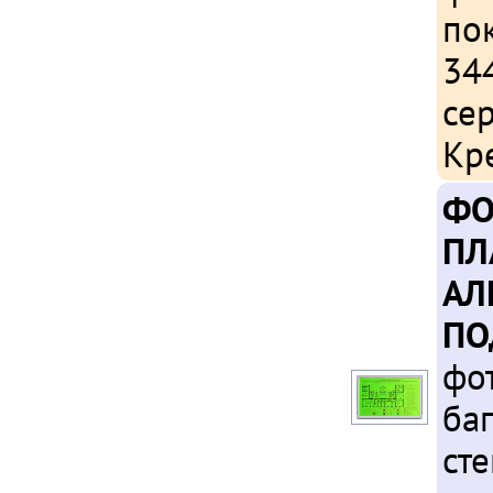
по
34
се
Кр
ФО
ПЛ
АЛ
ПО
фо
ба
ст