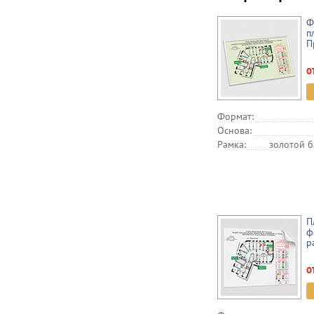
Ф
п
П
о
Формат:
Основа:
Рамка:
золотой б
П
ф
р
о