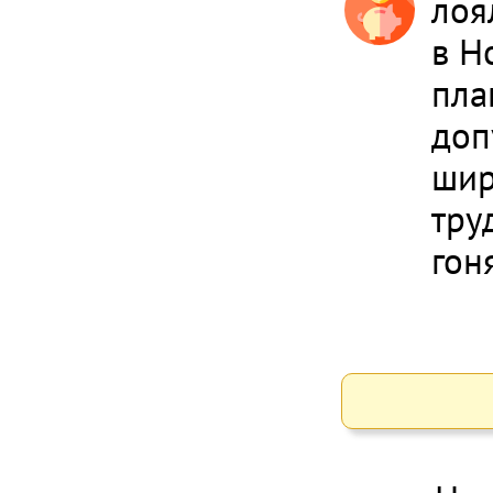
лоя
в Н
пла
доп
шир
тру
гон