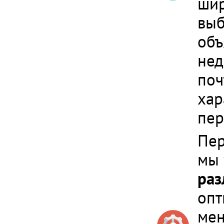
шир
выб
объ
нед
поч
хар
пер
Пер
мы 
раз
опт
мен