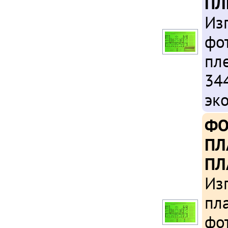
ПЛ
Из
фо
пл
34
эк
ФО
ПЛ
ПЛ
Из
пла
фо