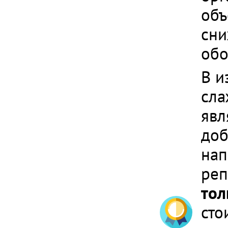
объ
сни
обо
В и
сла
явл
доб
нап
реп
тол
сто