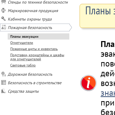
Стенды по технике безопасности
Планы 
Маркировочная продукция
Кабинеты охраны труда
Пожарная безопасность
Планы эвакуации
Пла
Огнетушители
Пожарные щиты и инвентарь
эва
Подставки, кронштейны и шкафы
для огнетушителей
пов
Световые табло
дей
Дорожная безопасность
воз
Безопасность в строительстве
зна
Средства защиты
при
без