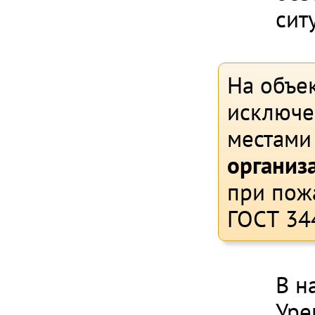
сит
На объе
исключе
местами
организ
при пож
ГОСТ 34
В н
Уре