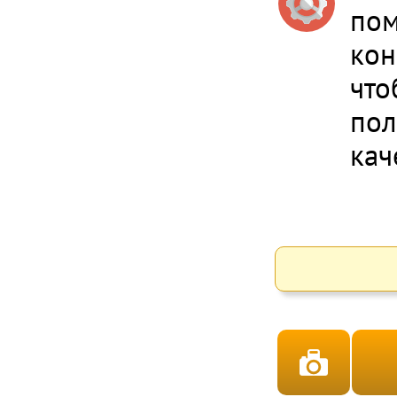
пом
кон
что
пол
кач