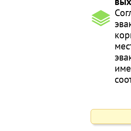
вых
Сог
эва
кор
мес
эва
име
соо