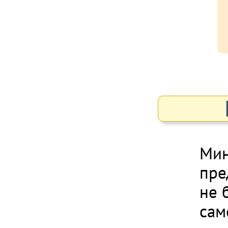
Мин
пре
не 
сам