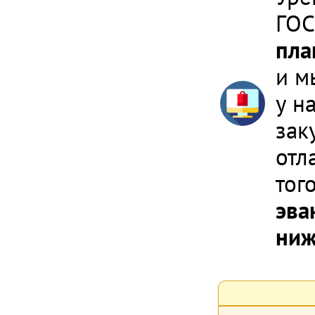
ГОС
пла
и м
у н
зак
отл
тог
эва
ниж