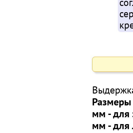
со
се
кр
Выдержка
Размеры 
мм - для
мм - для