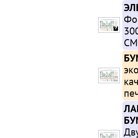
ЭЛ
Фо
300
CM
БУ
эк
ка
пе
ЛА
БУ
Дв