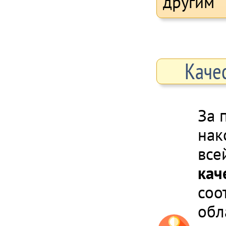
другим
Каче
За 
нак
все
кач
соо
обл